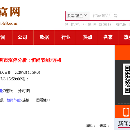
深两市涨停分析：恒尚节能7连板
入日期：2026/7/8 15:59:00
/7/8 15:59:00讯：
能
7连板 分时图
走强。
恒尚节能
7连板，一图看懂>>
编辑：
来源：