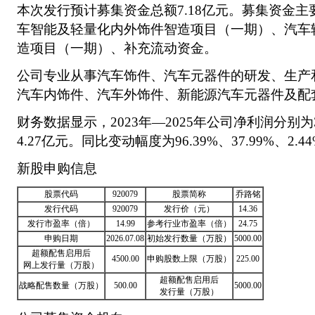
本次发行预计募集资金总额7.18亿元。募集资金
车智能及轻量化内外饰件智造项目（一期）、汽车
造项目（一期）、补充流动资金。
公司专业从事汽车饰件、汽车元器件的研发、生产
汽车内饰件、汽车外饰件、新能源汽车元器件及配
财务数据显示，2023年—2025年公司净利润分别为3
4.27亿元。同比变动幅度为96.39%、37.99%、2.
新股申购信息
股票代码
920079
股票简称
乔路铭
发行代码
920079
发行价（元）
14.36
发行市盈率（倍）
14.99
参考行业市盈率（倍）
24.75
申购日期
2026.07.08
初始发行数量（万股）
5000.00
超额配售启用后
4500.00
申购股数上限（万股）
225.00
网上发行量（万股）
超额配售启用后
战略配售数量（万股）
500.00
5000.00
发行量（万股）