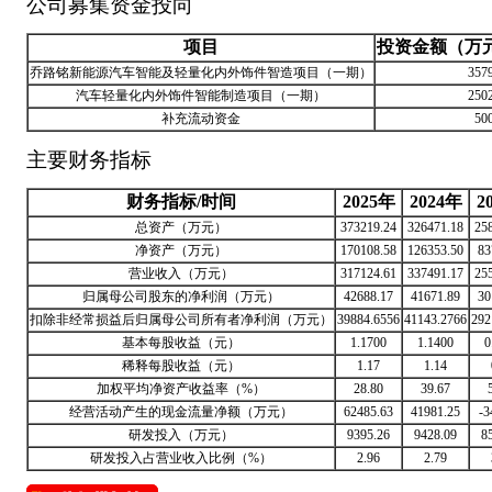
公司募集资金投向
项目
投资金额（万
乔路铭新能源汽车智能及轻量化内外饰件智造项目（一期）
357
汽车轻量化内外饰件智能制造项目（一期）
250
补充流动资金
50
主要财务指标
财务指标/时间
2025年
2024年
2
总资产（万元）
373219.24
326471.18
25
净资产（万元）
170108.58
126353.50
83
营业收入（万元）
317124.61
337491.17
25
归属母公司股东的净利润（万元）
42688.17
41671.89
30
扣除非经常损益后归属母公司所有者净利润（万元）
39884.6556
41143.2766
292
基本每股收益（元）
1.1700
1.1400
0
稀释每股收益（元）
1.17
1.14
加权平均净资产收益率（%）
28.80
39.67
经营活动产生的现金流量净额（万元）
62485.63
41981.25
-3
研发投入（万元）
9395.26
9428.09
8
研发投入占营业收入比例（%）
2.96
2.79