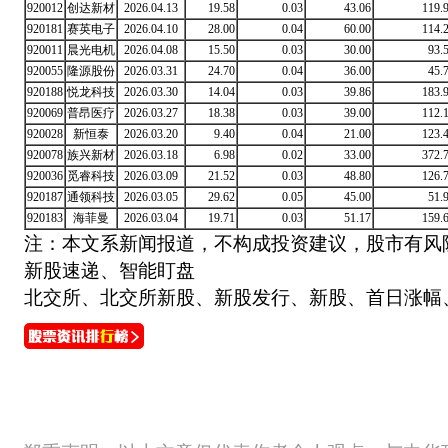
920012
创达新材
2026.04.13
19.58
0.03
43.06
119.
920181
赛英电子
2026.04.10
28.00
0.04
60.00
114.
920011
晨光电机
2026.04.08
15.50
0.03
30.00
93.
920055
隆源股份
2026.03.31
24.70
0.04
36.00
45.
920188
悦龙科技
2026.03.30
14.04
0.03
39.86
183.
920069
普昂医疗
2026.03.27
18.38
0.03
39.00
112.
920028
新恒泰
2026.03.20
9.40
0.04
21.00
123.
920078
族兴新材
2026.03.18
6.98
0.02
33.00
372.
920036
觅睿科技
2026.03.09
21.52
0.03
48.80
126.
920187
通领科技
2026.03.05
29.62
0.05
45.00
51.
920183
海菲曼
2026.03.04
19.71
0.03
51.17
159.
注：本文系新闻报道，不构成投资建议，股市有风
新股速递、智能盯盘
北交所、北交所新股、新股发行、新股、首日涨幅