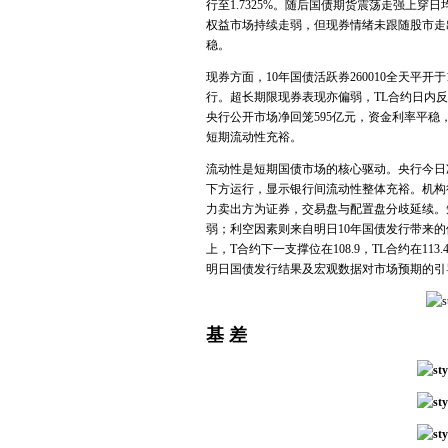
行至1.7325%。随后国债期货震荡走强上穿
权益市场持续走弱，但现券情绪未跟随股市走
稳。
现券方面，10年国债活跃券260010全天平开于1.
行。超长期限现券表现亦偏弱，TL合约日内反弹至
央行公开市场净回笼595亿元，资金利率平稳，DR
短期流动性充裕。
流动性是短期国债市场的核心驱动。央行今日净回笼
下方运行，显示银行间流动性整体充裕。机构
力卖出方为证券，交易盘与配置盘分歧延续。
弱；利空因素则来自明日10年国债发行带来
上，T合约下一支撑位在108.9，TL合约在1
明日国债发行结果及宏观数据对市场预期的引
基 差