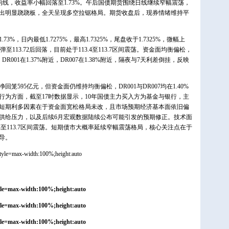
日均线，收益率小幅回落至1.73%。午后国债期货围绕日线继续窄幅震荡，
出明显跷跷板，全天呈现多空拉锯格局。期货收盘后，现券情绪维持平
73%，日内最低1.7275%，最高1.7325%，尾盘收于1.7325%，微幅上
113.72后回落，目前处于113.4至113.7区间震荡。资金面均衡偏松，
001在1.37%附近，DR007在1.38%附近，隔夜与7天利差倒挂，反映
595亿元，但资金面仍维持均衡偏松，DR001与DR007均在1.40%
行为方面，截至17时数据显示，10年国债主力买入方为基金与银行，主
短期利多因素在于资金面宽松格局未改，且市场预期经济基本面依旧偏
的供给压力，以及后续6月宏观数据陆续公布可能引发的预期修正。技术面
13.4至113.7区间震荡。短期债市大概率延续窄幅震荡格局，核心关注点在于
导。