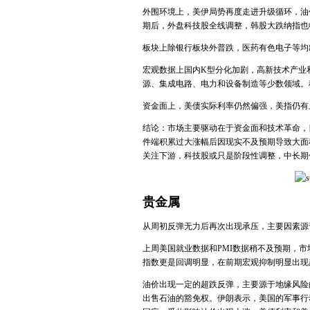
外围环境上，美伊局势再度走进升级循环，油
期后，外盘科技股全线调整，韩股大跌纳指也
板块上除银行板块外普跌，医药有色电子等均
宏观数据上国内K型分化加剧，高新技术产业
源、集成电路、电力和设备制造等少数领域。
资金面上，美债实际利率仍然偏强，美指仍有
结论：市场主要驱动在于资金面和技术革命，
件端积累过大涨幅后因现实不及预期导致大面
关注下游，科技股或只是阶段性调整，中长期仍
贵金属
从周初反弹无力后再次出现承压，主要因素源
上周美国就业数据和PMI数据稍不及预期，
指数更是回调明显，在前期宏观抑制明显出现
油价出现一定的超跌反弹，主要源于地缘风险
出售石油的豁免权。伊朗表示，美国的军事行