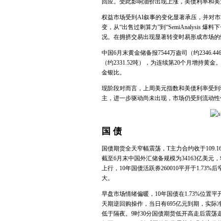
回应。受此影响油价出现上涨，美债利率和美
权益市场受到AI叙事的变化显著承压，并对
变，从“出售过剩算力”到“SemiAnalysi
况。在拥挤交易出现显著转变时易形成市场的
中国6月末黄金储备报7544万盎司（约2346.4
（约2331.52吨），为连续第20个月增持
金银比。
现阶段对而言，上周美元指数和美债利率受到
主，进一步驱动尚未出现，市场仍受到流动性
国 债
国债期货全天窄幅震荡，T主力合约收于109
截至6月末中国外汇储备规模为34163亿美元
上行，10年国债活跃券260010平开于1.73
大。
早盘市场情绪偏暖，10年国债在1.73%位置平开
天期逆回购操作，当日有695亿元到期，实际净
低于隔夜。9时30分国债期货低开高走后震