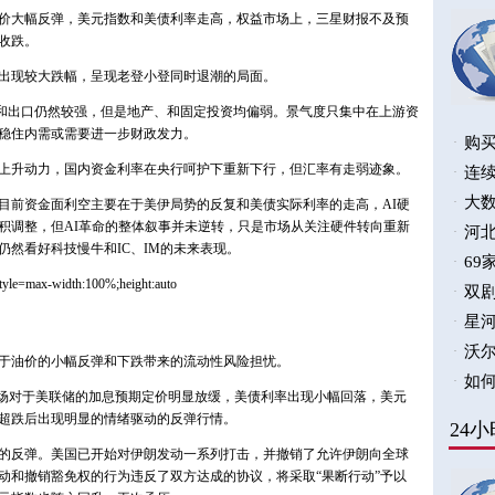
价大幅反弹，美元指数和美债利率走高，权益市场上，三星财报不及预
收跌。
出现较大跌幅，呈现老登小登同时退潮的局面。
和出口仍然较强，但是地产、和固定投资均偏弱。景气度只集中在上游资
稳住内需或需要进一步财政发力。
上升动力，国内资金利率在央行呵护下重新下行，但汇率有走弱迹象。
目前资金面利空主要在于美伊局势的反复和美债实际利率的走高，AI硬
积调整，但AI革命的整体叙事并未逆转，只是市场从关注硬件转向重新
然看好科技慢牛和IC、IM的未来表现。
于油价的小幅反弹和下跌带来的流动性风险担忧。
市场对于美联储的加息预期定价明显放缓，美债利率出现小幅回落，美元
超跌后出现明显的情绪驱动的反弹行情。
的反弹。美国已开始对伊朗发动一系列打击，并撤销了允许伊朗向全球
动和撤销豁免权的行为违反了双方达成的协议，将采取“果断行动”予以