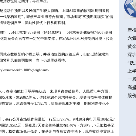
元指数也随之回升，再次承压。
市场流动性预期以及风偏产生较大影响。上周AI叙事的预期出现明显转
s 爆料下一代架构延期”，即便三星业绩符合预期，市场出现“买预期卖现实”的情
情绪连锁反应，流动性担忧上行从而抑制。
46吨），环比增加48万盎司（约14.93吨），5月末黄金储备报7496万盎司
黄金。这对黄金而言存在一定的中期支撑，在宏观环境相对抑制的环境下拉高
弱就业数据影响小幅走弱，并驱动短线的超跌反弹，但仍以情绪端为
偏紧和风偏偏弱影响，当下仍以震荡看待。
.165，多空动能处于弱平衡状态，未现单边突破信号。人民币汇率方面，
，较5月末下降260亿美元，连续第20个月增持黄金。现券收益率整体微幅
%后窄幅震荡，尾盘微升至1.7325%，短端表现相对平稳，期限利差变化不
，央行公开市场操作前最低下行至1.7275%。9时20分央行开展100亿元7
回笼595亿元，隔夜及7天资金价格继续在1.40%下方运行，7天加权甚至
荡走弱，权益市场低开低走，在基金与券商卖盘推动下，现券收益率震荡上