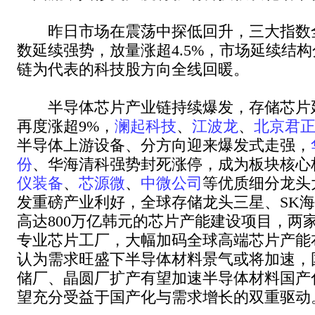
昨日市场在震荡中探低回升，三大指数全
数延续强势，放量涨超4.5%，市场延续结
链为代表的科技股方向全线回暖。
半导体芯片产业链持续爆发，存储芯片
再度涨超9%，
澜起科技
、
江波龙
、
北京君
半导体上游设备、分方向迎来爆发式走强，
份
、华海清科强势封死涨停，成为板块核心
仪装备
、
芯源微
、
中微公司
等优质细分龙头
发重磅产业利好，全球存储龙头三星、SK
高达800万亿韩元的芯片产能建设项目，两
专业芯片工厂，大幅加码全球高端芯片产能
认为需求旺盛下半导体材料景气或将加速，
储厂、晶圆厂扩产有望加速半导体材料国产
望充分受益于国产化与需求增长的双重驱动