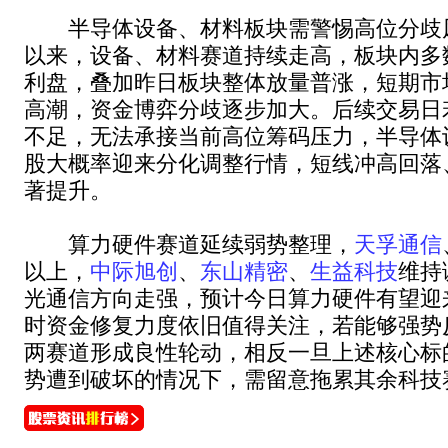
半导体设备、材料板块需警惕高位分歧
以来，设备、材料赛道持续走高，板块内多
利盘，叠加昨日板块整体放量普涨，短期市
高潮，资金博弈分歧逐步加大。后续交易日
不足，无法承接当前高位筹码压力，半导体
股大概率迎来分化调整行情，短线冲高回落
著提升。
算力硬件赛道延续弱势整理，
天孚通信
以上，
中际旭创
、
东山精密
、
生益科技
维持
光通信方向走强，预计今日算力硬件有望迎
时资金修复力度依旧值得关注，若能够强势
两赛道形成良性轮动，相反一旦上述核心标
势遭到破坏的情况下，需留意拖累其余科技