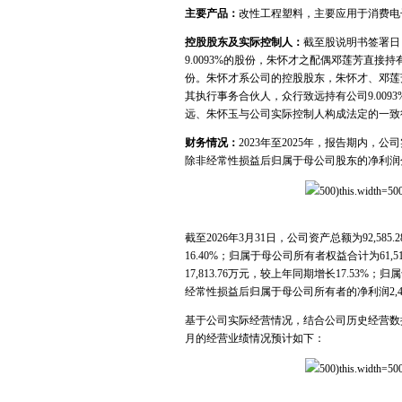
主要产品：
改性工程塑料，主要应用于消费电
控股股东及实际控制人：
截至股说明书签署日，
9.0093%的股份，朱怀才之配偶邓莲芳直接持有
份。朱怀才系公司的控股股东，朱怀才、邓莲
其执行事务合伙人，众行致远持有公司9.009
远、朱怀玉与公司实际控制人构成法定的一致
财务情况：
2023年至2025年，报告期内，公司实现
除非经常性损益后归属于母公司股东的净利润分别为8,0
500)this.width=500
截至2026年3月31日，公司资产总额为92,585
16.40%；归属于母公司所有者权益合计为61,5
17,813.76万元，较上年同期增长17.53%；
经常性损益后归属于母公司所有者的净利润2,407
基于公司实际经营情况，结合公司历史经营数据
月的经营业绩情况预计如下：
500)this.width=500