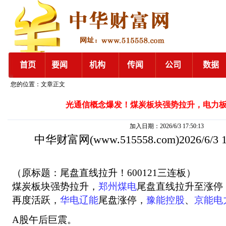
您的位置：文章正文
光通信概念爆发！煤炭板块强势拉升，电力
加入日期：2026/6/3 17:50:13
中华财富网
(www.515558.com)2026/6/3
（原标题：尾盘直线拉升！600121三连板）
煤炭板块强势拉升，
郑州煤电
尾盘直线拉升至涨停
再度活跃，
华电辽能
尾盘涨停，
豫能控股
、
京能电
A股午后巨震。