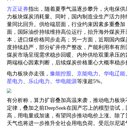
方正证券
指出，随着夏季气温逐步攀升，火电保供
力板块煤炭消耗量。同时，国内制造业生产活力持
量同比回升。供给端层面，行业约束因素多重叠加
面，国际油价持续维持高位运行，抬升海外煤炭开
本，进口煤价格同步走高；另一方面，近期国内煤
度持续趋严，部分矿井停产整改，产能利用率有所
煤炭市场呈现需求稳步回暖、内外供给双重承压的
两端核心因素判断，后续煤炭价格重心大概率稳步
电力板块亦走强，
豫能控股
、
京能电力
、
华电辽能
星电力
、
乐山电力
、
华电能源
等涨超5%。
有分析称，算力扩容叠加高温来袭，推动电力板块
定律，叠加之前DeepSeek在国产芯上的模型尝试
高，用电量或加速，有望同步推动电价上涨。除了
天气也将进一步推升全社会用电负荷。受厄尔尼诺