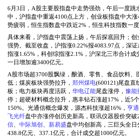
6月3日，A股主要股指盘中走势强劲，午后一度跳
中，沪指盘中重返4100点上方，创业板指盘中大涨
势疲弱，恒生指数盘中跌近2%，恒生科技指数一度
具体来看，沪指盘中震荡上扬，午后探底回升；创
强势。截至收盘，沪指涨0.22%报4083.97点，深证
指涨1.65%，科创综指涨2.1%，沪深北三市合计成
一日增加逾3400亿元。
A股市场超3700股飘绿，酿酒、零售、食品饮料
低；煤炭板块强势拉升，
郑州煤电
(600121)尾
板；电力板块再度活跃，
华电辽能
尾盘涨停，
豫能
停；超硬材料概念拉升，惠丰钻石涨超17%，近5
150%。光通信概念爆发，源杰科技涨超16%，
亨通
飞光纤
盘中亦涨停创历史新高，联讯仪器股价突破2
信
、
中际旭创
、
新易盛
盘中均创新高，三巨头全日分
438.8亿元、337.1亿元，合计成交超1000亿元。