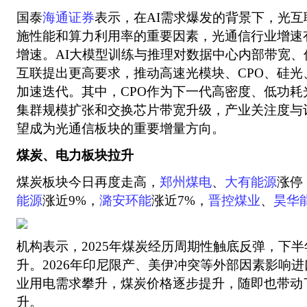
国泰
海通证券
表示，在AI需求爆发的背景下，光互
施性能和算力利用率的重要因素，光通信行业增速有
增速。AI大模型训练与推理对数据中心内部带宽
互联提出更高要求，推动高速光模块、CPO、硅光
加速迭代。其中，CPO作为下一代高密度、低功耗
集群规模扩张和交换芯片带宽升级，产业关注度与
望成为光通信板块的重要增量方向。
煤炭、电力板块拉升
煤炭板块今日再度走高，
郑州煤电
、
大有能源
涨停
能源
涨近9%，
潞安环能
涨近7%，
晋控煤业
、
昊华
机构表示，2025年煤炭经历周期性触底反弹，下半
升。2026年印尼限产、美伊冲突等外部因素影响
业用电需求攀升，煤炭价格逐步提升，随即也带动
升。