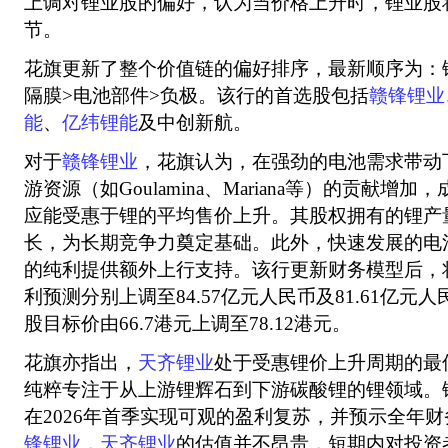
上调对锂业股的偏好，认为当价格上升时，锂业股
节。
花旗更新了整个价值链的偏好排序，最新顺序为：锂
隔膜>电池部件>负极。该行的首选股包括
赣锋锂业
能
、
亿纬锂能
及中创新航。
对于
赣锋锂业
，花旗认为，在强劲的电池需求带动
游资源（如Goulamina、Mariana等）的贡献增
应能受惠于锂的平均售价上升。其股权拥有的锂产
长，为长期竞争力奠定基础。此外，快速发展的电
的纯利提供额外上行支持。该行更新财务模型后，将2
利预测分别上调至84.57亿元人民币及81.61亿元
股目标价由66.7港元上调至78.12港元。
花旗亦指出，
天齐锂业
处于受惠锂价上升周期的最
纯粹专注于从上游锂辉石到下游碳酸锂的锂领域。
在2026年首季实现可观的盈利复苏，并预示全年
锋锂业
，
天齐锂业
的估值并不昂贵，短期内对投资