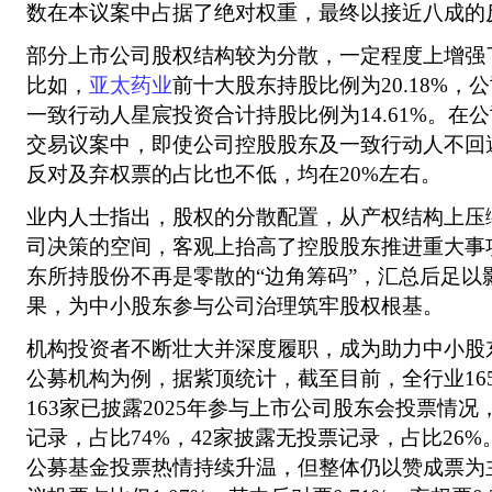
数在本议案中占据了绝对权重，最终以接近八成的
部分上市公司股权结构较为分散，一定程度上增强
比如，
亚太药业
前十大股东持股比例为20.18%，
一致行动人星宸投资合计持股比例为14.61%。在
交易议案中，即使公司控股股东及一致行动人不回
反对及弃权票的占比也不低，均在20%左右。
业内人士指出，股权的分散配置，从产权结构上压
司决策的空间，客观上抬高了控股股东推进重大事
东所持股份不再是零散的“边角筹码”，汇总后足以
果，为中小股东参与公司治理筑牢股权根基。
机构投资者不断壮大并深度履职，成为助力中小股
公募机构为例，据紫顶统计，截至目前，全行业16
163家已披露2025年参与上市公司股东会投票情况
记录，占比74%，42家披露无投票记录，占比26
公募基金投票热情持续升温，但整体仍以赞成票为主