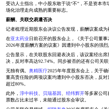
受访人士指出，中小股东敢于说“不”，不是资本市
场化治理走向成熟的重要标志。
薪酬、关联交易遭否决
记者梳理近期股东会决议公告发现，薪酬议案成为被
在
亚太药业
日前召开的股东会上，《关于公司董事2
2026年度薪酬方案的议案》因遭到中小股东的强
公告显示，在关联股东回避表决后，该议案经出席
决，反对率高达92.74%。同步被否的还有公司关
无独有偶。
奥精医疗
2025年年度股东会上，关于
董高责任险的两项议案均遭到中小股东否决，反对
超过80%。
此外，
淳中科技
、
贝瑞基因
、
经纬辉开
等多家公司
票数占比未过半，未能通过股东会审议。