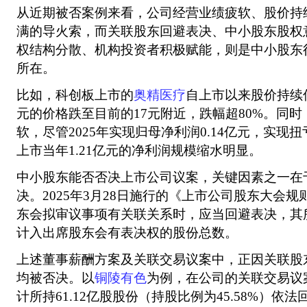
从近期被否案例来看，公司经营业绩疲软、股价持
满的导火索，而关联股东回避表决、中小股东股权
权结构分散、机构投资者积极赋能，则是中小股东
所在。
比如，科创板上市的
奥精医疗
自上市以来股价持续
元的价格跌至目前的17元附近，跌幅超80%。同
软，尽管2025年实现归母净利润0.14亿元，实现扭
上市当年1.21亿元的净利润规模缩水明显。
中小股东能否否决上市公司议案，关键因素之一在
决。2025年3月28日施行的《上市公司股东大会
东会拟审议事项有关联关系时，应当回避表决，其
计入出席股东会有表决权的股份总数。
上述董事薪酬方案及关联交易议案中，正因关联股
均被否决。以
铜陵有色
为例，在公司的关联交易议
计所持61.12亿股股份（持股比例为45.58%）依