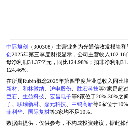
中际旭创
（300308）主营业务为光通信收发模块
创
2025年第三季度财报显示，公司主营收入102.16
母净利润31.37亿元，同比124.98%；扣非净利润31
124.46%。
在所属Rubin概念2025年第四季度营业总收入同比
新材
、
和林微纳
、
沪电股份
、
胜宏科技
等7家是超过
巨石
、
生益科技
、
宏昌电子
等8家位于20%-30%之
子
、
联瑞新材
、
嘉元科技
、
中钨高新
等6家位于10%
菲利华
、
国际复材
等3家均不足10%。
数据由提供，仅供参考，不构成投资建议，据此操