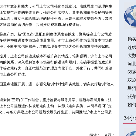
运作的意识和能力，引导上市公司强化合规意识、底线思维与治理内生
压实规范运作的主体责任，强调公司实控人、董事长和董事会秘书等关
场工具，推动形成合规治理的良性生态。三是形成提质增效合力，加强
方证监局的密切合作，共同推动资本市场行稳致远。
是生产力。新“国九条”及配套制度体系发布以来，聚焦提高上市公司质
多措并举推进资本市场高质量发展。沪市上市公司作为我国资本市场优
率，不断夯实信用根基，才能实现资本市场为公司长期发展持续赋能。
提升，上市公司的违规成本不断升高的情况，培训强调，沪市上市公司
间的关系，深入理解资本市场运行的逻辑和规则，准确掌握监管政策和
作等违规行为，真正把规范运作理念内化于心、外化于行，共同打造治
市上市公司群体。
国重点辖区开展，进一步强化培训针对性和实效性，切实发挥培训“治未
续秉持“三开门”工作理念，坚持监管与服务并举、规范与发展并重，注
上市公司规范运作从被动走向主动、从形式走向实质、从简单说“不”走
系化，与各方共建上市公司规范发展良好生态，共同推动沪市上市公司质
编辑：
来源：