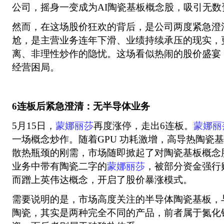
公司，摇身一变成为AI陶瓷基板概念股，吸引无数
然而，在这场股价狂欢的背后，是公司两度紧急澄
尬，是主营业务连年下滑、业绩持续承压的现实，
离、非理性炒作的隐忧。这场看似热闹的股价盛宴
经营困局。
6连板后紧急澄清：无半导体业务
5月15日，
蒙娜丽莎
再度涨停，走出6连板。
蒙娜丽
一场概念炒作。随着GPU 功耗激增，高导热陶瓷基
散热瓶颈的刚需，市场随即掀起了对陶瓷基板概念
业务中带有陶瓷二字的
蒙娜丽莎
，被部分资金强行
而蹭上英伟达概念，开启了股价暴涨模式。
需要说明的是，市场高度关注的半导体陶瓷基板，
陶瓷，其实是两种完全不同的产品，前者属于氮化