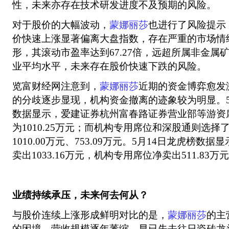
性，未来亦存在技术研发进度不及预期的风险。
对于股价的大幅波动，
蒙娜丽莎
也进行了风险提示
价快速上涨显著偏离大盘指数，存在严重的市场情
形，其滚动市盈率达到67.27倍，远超所属非金属矿物
业平均水平，未来存在股价快速下跌的风险。
览富财经网注意到，
蒙娜丽莎
近期的资金博弈愈发
的分歧逐步显现，机构资金撤离的迹象较为明显。5
数据显示，爱建证券杭州富春路证券营业部等游资
为1010.25万元；而机构专用席位和深股通则选
1010.00万元、753.09万元。5月14日龙虎榜
卖出1033.16万元，机构专用席位净卖出511.83万
业绩持续承压，未来何去何从？
与股价连续上涨形成鲜明对比的是，
蒙娜丽莎
的主
的困境，营收规模逐年萎缩，早已失去往日瓷砖龙