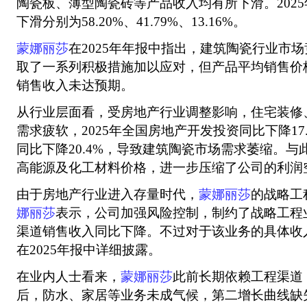
陶瓷板、薄型陶瓷砖等产品收入均有所下滑。202
下滑分别为58.20%、41.79%、13.16%。
蒙娜丽莎
在2025年年报中指出，建筑陶瓷行业市
取了一系列积极措施加以应对，但产品平均销售价
销售收入未达预期。
从行业层面看，受房地产行业调整影响，住宅装修
需求疲软，2025年全国房地产开发投资同比下降17
同比下降20.4%，导致建筑陶瓷市场需求萎缩。
高能源及化工材料价格，进一步压缩了公司的利润
由于房地产行业进入存量时代，
蒙娜丽莎
的战略工
娜丽莎
表示，公司加强风险控制，制约了战略工程
渠道销售收入同比下降。不过对于该业务的具体收
在2025年报中详细披露。
在业内人士看来，
蒙娜丽莎
此前长期依赖工程渠道
后，防水、家居等业务未成气候，第二增长曲线缺