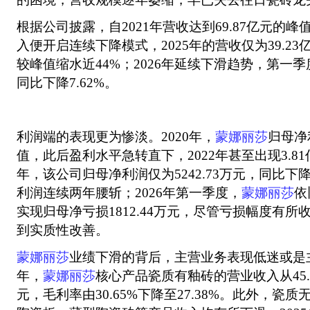
根据公司披露，自2021年营收达到69.87亿元的峰
入便开启连续下降模式，2025年的营收仅为39.23亿
较峰值缩水近44%；2026年延续下滑趋势，第一季
同比下降7.62%。
利润端的表现更为惨淡。2020年，
蒙娜丽莎
归母净
值，此后盈利水平急转直下，2022年甚至出现3.81
年，该公司归母净利润仅为5242.73万元，同比下降
利润连续两年腰斩；2026年第一季度，
蒙娜丽莎
依
实现归母净亏损1812.44万元，尽管亏损幅度有
到实质性改善。
蒙娜丽莎
业绩下滑的背后，主营业务表现低迷或是主因
年，
蒙娜丽莎
核心产品瓷质有釉砖的营业收入从45.2
元，毛利率由30.65%下降至27.38%。此外，瓷