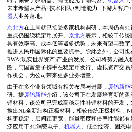
时，储备了驱动器、高性能光学编码器、
机器人
“
未来希望从产品+技术团队+制造能力+下游大客户
器人
业务落地。
京北方
在上周就已接受多家机构调研，本周仍有9
重点仍围绕稳定币展开。
京北方
表示，相较于传统
具有效率高、成本低等诸多优势，未来有望与数字
推进人民币国际化的重要抓手。除此之外，公司也
RWA(现实世界资产)产业的发展。公司将努力融
圈，与国富量子携手在稳定币发行、虚拟资产交易
作机会，为公司带来更多业务增量。
由于在多个业务领域有相关布局与进展，
厦钨新能
研。据
厦钨新能
介绍，该公司正在发展培育新的盈
锂材料，该公司已完成高稳定性补锂材料的开发，
推出NL全新结构正极材料，相较传统正极材料，N
构更稳定，层间距更宽，能量密度和倍率性能都有
泛应用于3C消费电子、
机器人
、低空经济、固态电