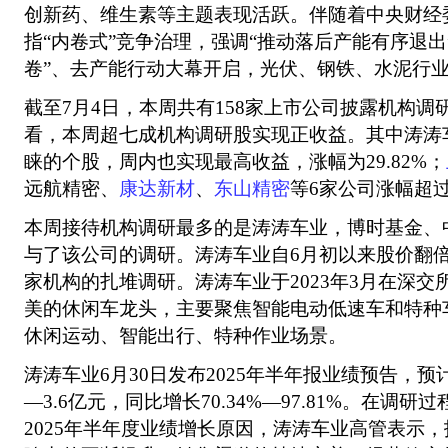
创新药、维生素等主题表现活跃。伴随着中央财经
指“内卷式”竞争治理，强调“推动落后产能有序退出
卷”、去产能行动大幕开启，光伏、钢铁、水泥行
截至7月4日，本周共有158家上市公司披露机构
看，本周超七成机构调研股实现正收益。其中涛涛
睐的个股，周内也实现最高收益，涨幅为29.82%；
远航精密、
康达新材
、
东山精密
等6家公司涨幅超过
本周接待机构调研最多的是涛涛车业，博时基金、中
与了该公司的调研。涛涛车业自6月初以来股价翻倍
家机构的扎堆调研。涛涛车业于2023年3月在深
美的休闲车龙头，主要聚焦智能电动低速车和特种
休闲运动、智能出行、特种作业场景。
涛涛车业6月30日发布2025年半年报业绩预告，预
—3.6亿元，同比增长70.34%—97.81%。在调
2025年半年度业绩增长原因，涛涛车业高管表示