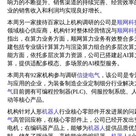
响力的不断提升、销售渠道的持续完善、经营效率
业的销售收入和利润均实现良好增长。
本周另一家接待百家以上机构调研的公司是
顺网科
领域核心供应商，机构针对整体经营情况与
顺网科
指出，在算力业务方面，顺网算力业务有效整合多
建包括专业级计算算力与渲染算力组合的多层次算
能方面，依托多层次算力资源，公司已搭建起AI算力
算，提供适配多模态、多场景的AI模型服务。
本周共有92家机构参与调研
信捷电气
，该公司是专
与应用的企业，为装备制造企业定制细分行业解决
气
目前拥有可编程控制器(PLC)、伺服控制系统、人
动等核心产品。
机构针对人形
机器人
行业核心零部件开发进展的问
气
高管回应称，在核心零部件上，公司已经开发出
电机；在编码器产品上，能够为
机器人
提供品质优