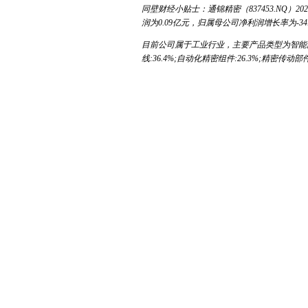
同壁财经小贴士：通锦精密（837453.NQ）2
润为0.09亿元，归属母公司净利润增长率为-34.
目前公司属于工业行业，主要产品类型为智能
线:36.4%;自动化精密组件:26.3%;精密传动部件