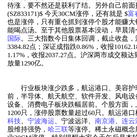
待涨，要不然还是获利了结。另外自己前面操
(SZ833171)$ 今天30CM涨停，还有就是 $
富
也是涨停，只有重仓抓到涨停个股才能赚大
能喝点汤。至于其他股票基本没动，早晨清
国际
。三大指数今日集体回调，截止收盘，沪
3384.82点；深证成指跌0.86%，收报1016
1.17%，收报2037.27点。沪深两市成交额达
放量1290亿。
行业板块涨少跌多，航运港口、美容护
前，半导体、航天航空、软件开发、风电设
设备、消费电子板块跌幅居前。个股方面，
1200只，涨停股票数量超过60只。航运港
科技
、
宁波海运
、宁波远洋、
南京港
、
连云
股维持强势，
哈三联
等涨停。稀土永磁概念