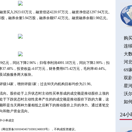
入2923.03万元，融资偿还4220.97万元，融资净偿还1297.94万元。
.0股，融券余量5.94万股，融券余额97.42万元。融资融券余额1.98亿元。
9亿元，同比下降2.96%；归母净利润4091.18万元，同比下降2.99%；扣
37.48%，投资收益-4.07万元，财务费用675.42万元，毛利率40.44%。
备及试验服务两大板块。
级14家，增持评级1家；过去90天内机构目标均价为21.96。
流向。股价处于上升状态时主动性买单形成的成交额是推动股价上涨的
处于下跌状态时主动性卖单产生的的成交额是推动股价下跌的力量，这
额即是当天两种力量相抵之后剩下的推动股价上升的净力。通过逐笔交
向和散户资金流向。
中小单成交
备310104345710301240019号），不构成投资建议。