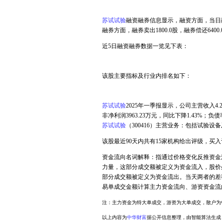
苏试试验
融资融券信息显示，融资方面，当日融资买
融券方面，融券卖出1800.0股，融券偿还6400
近5日融资融券数据一览见下表：
该股主要指标及行业内排名如下：
苏试试验
2025年一季报显示，公司主营收入4.2
非净利润3963.23万元，同比下降1.43%；负债率
苏试试验
（300416）主营业务：包括试验设
该股最近90天内共有15家机构给出评级，买入评
资金流向名词解释：指通过价格变化反推资金
力量，这部分成交额被定义为资金流入，股价
部分成交额被定义为资金流出。当天两者的差
易单成交金额计算主力资金流向、游资资金流
注：主力资金为特大单成交，游资为大单成交，散户为
以上内容为
中华财富
据公开信息整理，由智能算法生成（网信算