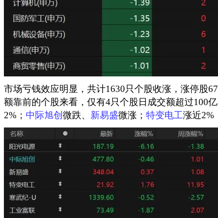
市场亏钱效应明显，共计1630只个股收涨，涨停股6
额靠前的个股来看，仅有4只个股日成交额超过100
2%；
中际旭创
微跌、
新易盛
微涨；
特变电工
涨近2%