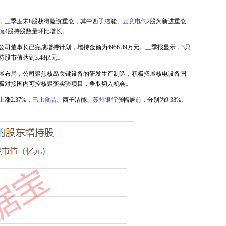
，三季度末8股获得险资重仓，其中西子洁能、
云意电气
2股为新进重仓
流
4股持股数量环比增长。
司董事长已完成增持计划，增持金额为4956.39万元。三季报显示，3只
股市值达到3.48亿元。
展布局，公司聚焦核岛关键设备的研发生产制造，积极拓展核电设备国
极对接国内可控核聚变实验项目，争取切入机会。
2.37%，
巴比食品
、西子洁能、
苏州银行
涨幅居前，分别为9.33%、