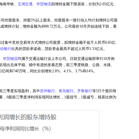
，海南华铁、
五洲交通
、
华贸物流
拟增持金额下限居前，分别为2.05亿元、
公司控股股东、持股5%以上股东、控股股东一致行动人均计划增持公司股
增持计划，增持金额为4999.72万元。公司股价10月开始连续下跌，累
通过集中竞价交易等方式增持公司股票，拟增持金额不低于人民币0.85亿
信银行
出具的贷款承诺函，贷款资金最高不超过人民币1.53亿元。
、
华贸物流
均属于交通运输行业上市公司。日前交通运输部举行10月例
呈现出总体平稳、稳中有进的发展态势，前三季度铁路、公路、水路、
2亿吨和740万吨，同比分别增长2.8%、4.1%、3.7%和14%。
股前三季度实现盈利，其中
苏州银行
、
青岛银行
、
齐鲁银行
等5只个股归母
看，9股前三季度净利润实现同比增长，1股扭亏，1股减亏，报喜比例为