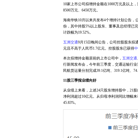
10家上市公司拟增持金额在1000万元及以上
8500万元、6450万元。
海南华铁10月以来共发布4个增持计划公告，
份，其中持股5%以上股东、董事及总经理已完成
计跌幅为19.52%。
五洲交通
9月15日晚间公告，公司控股股东拟
元且不高于人民币1.7亿元。控股股东已获得
中
本次拟增持金额居前的上市公司中，
五洲交通
行新闻发布会，今年前三季度，交通运输行业
民航货运量分别完成39.1亿吨、319.1亿吨、74.
11股三季报业绩向好
从业绩上来看，上述24只股东增持股中，21
净利润超过10亿元。从归母净利润同比增幅来
45.83%。