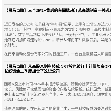
【黑马点睛】
三个20%+背后的车间脉动江苏高端制造一线观
近日发布的2026年江苏经济“半年报”显示，上半年全省GDP达703
增长5.2%。其中，高端制造业表现尤为突出：规模以上高技术制
14.8%，数字产品制造业增长13.5%。细分行业中，、工业机器
池制造增加值增速均超过20%。增长从何而来？数据背后，是藏
实脉动。
在南京自动化股份有限公司的智能工厂，一台台重载机器人和装配.
【黑马点睛】
从高股息到科技成长ST股也被盯上社保险资QFI
长线资金二季度加仓了这些公司
随着A股上市公司2026年中报持续披露，最新的社保基金、QFII
较长、风险偏好较低属性的资金投向也陆续更新。统计显示，截至
关上市公司前十大流通股东当中，有43家出现QFII调仓，18家出
出现社保基金调仓。
值得注意的是，在已知调仓的企业当中，一些科技股成为关注对