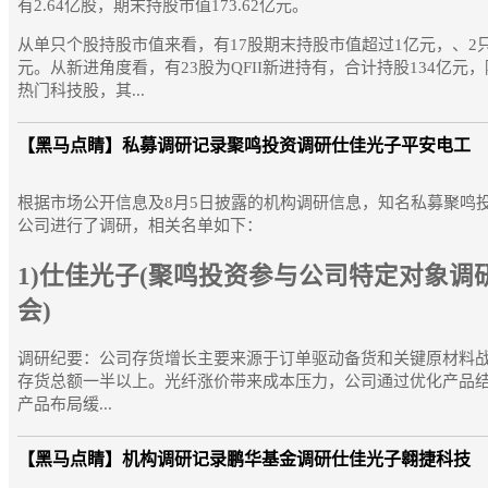
有2.64亿股，期末持股市值173.62亿元。
从单只个股持股市值来看，有17股期末持股市值超过1亿元，、2
元。从新进角度看，有23股为QFII新进持有，合计持股134亿元
热门科技股，其...
【黑马点睛】
私募调研记录聚鸣投资调研仕佳光子平安电工
根据市场公开信息及8月5日披露的机构调研信息，知名私募聚鸣
公司进行了调研，相关名单如下：
1)仕佳光子(聚鸣投资参与公司特定对象调
会)
调研纪要：公司存货增长主要来源于订单驱动备货和关键原材料
存货总额一半以上。光纤涨价带来成本压力，公司通过优化产品
产品布局缓...
【黑马点睛】
机构调研记录鹏华基金调研仕佳光子翱捷科技