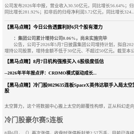
公司发布2026年中报，营业收入30.50亿元，同比增长56.64%；归
同比增长281.92%；扣非后的归母净利润3.72亿元，同比增长324...
【黑马点睛】
今日公告透露利好6只个股有潜力
：集团公司累计增持公司0.06%，尚未实施完毕
公告，公司于2026年5月7日披露集团公司增持计划，拟自202
增持公司股票，增持金额不低于30亿元、不超过50亿元。截至本公
【黑马点睛】
8月7日机构强推买入 6股极度低估
--2026年半年报点评：CRDMO模式驱动成长...
【黑马点睛】
冷门股0029635连板SpaceX英伟达联手入局太
股
太空算力，这个将数据中心搬上太空的颠覆性构想，正从科幻走
冷门股豪尔赛5连板
8月6日，（）再次涨停，收盘时涨停板封单2.57万手，目前已连