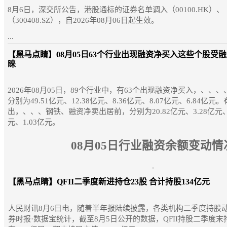
8月6日，深交所公告，港股通标的证券名单调入（00100.HK）、（00
（300408.SZ），自2026年08月06日起生效。
...
【黑马点睛】
08月05日63个行业出现融资净买入这些个股受
睐
2026年08月05日，89个行业中，有63个出现融资净买入，、、
分别为49.51亿元、12.38亿元、8.36亿元、8.07亿元、6.84亿
出，、、、钢铁、融资净卖出居前，分别为20.82亿元、3.28亿元、2
元、1.03亿元。
08月05日行业融资余额变动情
【黑马点睛】
QFII二季度新进持仓23股 合计持股134亿元
人民财讯8月6日电，随着半年报陆续披露，各类机构二季度持股
券时报·数据宝统计，截至8月5日公开的数据，QFII持股二季度末