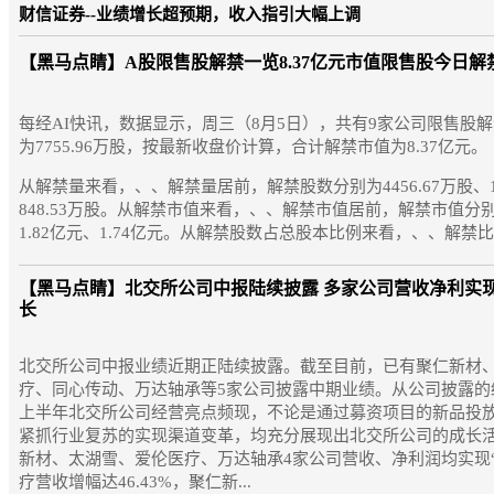
财信证券--业绩增长超预期，收入指引大幅上调
【黑马点睛】
A股限售股解禁一览8.37亿元市值限售股今日解
每经AI快讯，数据显示，周三（8月5日），共有9家公司限售股
为7755.96万股，按最新收盘价计算，合计解禁市值为8.37亿元。
从解禁量来看，、、解禁量居前，解禁股数分别为4456.67万股、12
848.53万股。从解禁市值来看，、、解禁市值居前，解禁市值分别为
1.82亿元、1.74亿元。从解禁股数占总股本比例来看，、、解禁比例
【黑马点睛】
北交所公司中报陆续披露 多家公司营收净利实
长
北交所公司中报业绩近期正陆续披露。截至目前，已有聚仁新材
疗、同心传动、万达轴承等5家公司披露中期业绩。从公司披露的
上半年北交所公司经营亮点频现，不论是通过募资项目的新品投
紧抓行业复苏的实现渠道变革，均充分展现出北交所公司的成长
新材、太湖雪、爱伦医疗、万达轴承4家公司营收、净利润均实现
疗营收增幅达46.43%，聚仁新...