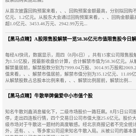
股票回购实施进展。
从首次披露回购预案来看，、、回购预案金额最高，分别拟回购不超6
亿元、1.2亿元。从股东大会通过回购预案来看，、、回购金额最
超1.0亿元、3453.46万元、2942.99万元...
【黑马点睛】
A股限售股解禁一览58.36亿元市值限售股今日
每经AI快讯，数据显示，周四（8月6日），共有15家公司限售
为1.51亿股，按最新收盘价计算，合计解禁市值为58.36亿元。
解禁量居前，解禁股数分别为7999.04万股、3014.95万股和2069
值来看，、、解禁市值居前，解禁市值分别为35.12亿元、11.09亿
从解禁股数占总股本比例来看，、、解禁比例居前，解禁比例...
【黑马点睛】
牛散举牌偏爱中小市值个股
知名牛散刘鑫消息催化下，二级市场股价一路狂飙。8月5日公司
停，走出四连板行情，四个交易日公司市值大涨25.6亿元。股价
级市场对于牛散这一题材的高度敏感。经北京商报记者不完全统
外，还有、、、等多家公司迎来知名牛散入局。从被公司的基本