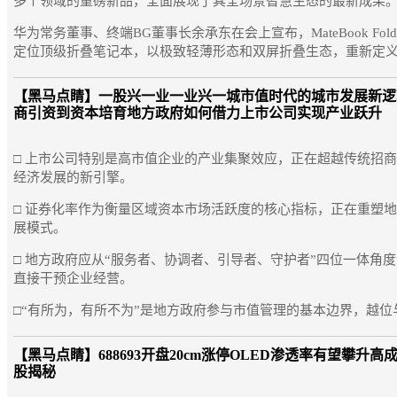
多个领域的重磅新品，全面展现了其全场景智慧生态的最新成果
华为常务董事、终端BG董事长余承东在会上宣布，MateBook Fo
定位顶级折叠笔记本，以极致轻薄形态和双屏折叠生态，重新定义了
【黑马点睛】
一股兴一业一业兴一城市值时代的城市发展新逻
商引资到资本培育地方政府如何借力上市公司实现产业跃升
□ 上市公司特别是高市值企业的产业集聚效应，正在超越传统招
经济发展的新引擎。
□ 证券化率作为衡量区域资本市场活跃度的核心指标，正在重塑
展模式。
□ 地方政府应从“服务者、协调者、引导者、守护者”四位一体角
直接干预企业经营。
□“有所为，有所不为”是地方政府参与市值管理的基本边界，越位与
【黑马点睛】
688693开盘20cm涨停OLED渗透率有望攀升高
股揭秘