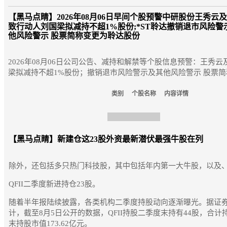
【黑马点睛】
2026年08月06日早间个股预警中研股份王秀云
致行动人刘国梁拟减持不超1%股份;*ST聆达撤销退市风险警
他风险警示 股票简称变更为聆达股份
2026年08月06日公司公告、减持和解禁等个股信息预警：王秀
梁拟减持不超1%股份；撤销退市风险警示及其他风险警示 股票简称变更为
类别
个股名称
内容详情
【黑马点睛】
新建仓这23股外资最新潜伏最强牛股在列
除外，还包括多只热门科技股，其中包括年内第一大牛股，以及
QFII二季度新进持仓23股。
随着半年报陆续披露，各类机构二季度持股动向逐渐曝光。据证券
计，截至8月5日公开的数据，QFII持股二季度末持有44股，合计持
末持股市值173.62亿元。