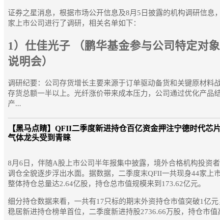
证券之星消息，根据市场公开信息及8月5日披露的机构调研信息
家上市公司进行了调研，相关名单如下：
1）仕佳光子 （鹏华基金参与公司特定对
说明会）
调研纪要：公司存货增长主要来源于订单驱动备货和关键原材料
存货总额一半以上。光纤涨价带来成本压力，公司通过优化产品
产...
【黑马点睛】
QFII二季度新进持仓百亿资金押注宁德时代芯
气体龙头受到青睐
8月6日，伴随A股上市公司半年报集中披露，境外合格机构投资者（
调仓全貌逐步浮出水面。据数据，二季度末QFII一共现身44家上
整体持仓总量达2.64亿股，持仓总市值规模来到173.62亿元。
细分持仓数据来看，一共有17只标的期末外资持仓市值突破1亿元，
稳居新进持仓榜单首位，二季度新进持股2736.66万股，持仓市值高达1