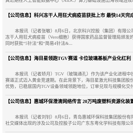
其近期在人工智能数据中心（AIDC）算力基础设施出海领域连续取
【公司信息】
科兴冻干人用狂犬病疫苗获批上市 最快14天完
本报讯（记者张敏）8月6日，北京科兴控股（集团）有限公司
冻干人用狂犬病疫苗（Vero细胞）获得国家药品监督管理局颁
同时获批“5针法”和“简易4针法&...
【公司信息】
海目星领跑TGV赛道 卡位玻璃基板产业化红利
本报讯（记者矫月）TGV（玻璃通孔）作为该产业化进程中技
赛道正式迈入黄金竞速期。在此背景下，海目星激光科技集团股份
优势，已稳居国内TGV设备领域领跑地位，订单兑现与规模化交付进
【公司信息】
惠城环保澄清网络传言 20万吨废塑料资源化装
本报讯（记者刘钊）8月6日，青岛惠城环保科技集团股份有限
社交媒体出现的涉及公司及控股子公司广东东粤化学科技有限公司