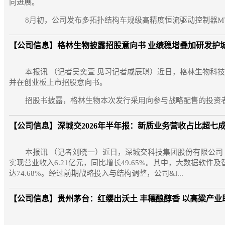
向进展。
8月初，公司发布多拓扑结构车规级高精度恒流驱动控制器MTQ6111，
【公司信息】
格林生物披露招股意向书 业绩稳增叠加研发护
本报讯 （记者吴奕萱 见习记者戚辰琪）近日，格林生物科技
并在创业板上市招股意向书。
招股书披露，格林生物本次发行采用向参与战略配售的投资者定
【公司信息】
深城交2026年半年报：新质业务营收占比超七成
本报讯 （记者刘晓一）近日，深城交科技集团股份有限公司（以
实现营业收入6.21亿元，同比增长49.65%。其中，大数据软件及
达74.68%。经过前期战略投入与结构调整，公司&l...
【公司信息】
贵州茅台：红缨出沃土 丰穰酿醇香 以高粱产