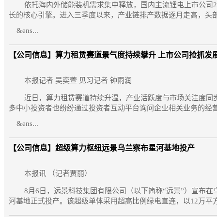
依托海内外储能装机需求集中释放，国内主流锂电上市公司20
长的核心引擎。进入三季度以来，产业链排产数据逐月走高，头
&ens...
【公司信息】
算力租赁赛道景气度持续攀升 上市公司抢抓发
本报记者 吴奕萱 见习记者 钟雨润
近日，算力租赁赛道持续升温，产业活跃度与市场关注度同步
多中小投资者也纷纷通过投资者互动平台询问企业相关业务的经
&ens...
【公司信息】
超级算力枢纽远景乌兰察布星河基地投产
本报讯 （记者贾丽）
8月6日，远景科技集团有限公司（以下简称“远景”）宣布在乌
河基地正式投产。该超级单体采用超高比例绿电直连，以12万平方