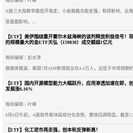
每经编辑｜叶峰
A股三大指数早盘低开高走，小金属概念股走强，有研新材、云
受盘面影响，...
【ETF】
美伊围绕重开霍尔木兹海峡的谈判释放积极信号！现货
的规模最大的金ETF天弘（159830）成交额超1亿元
每经编辑｜彭水萍
据媒体报道，美国7月ADP新增就业仅4.4万人，远低于市场预期的7
【ETF】
国内开源模型能力大幅跃升，应用渗透加速在即，创业板
发展涨6.16%
每经编辑｜叶峰
8月6日午后，A股软件板块延续分化态势，整体回调明显。截至13:5
【ETF】
化工逆市再走强，创本轮反弹新高！