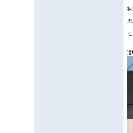
状
周
性
适