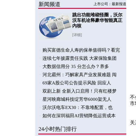
不
市
关