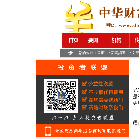
您的位置：
首页
>>
新闻频道
>> 文
尤
是
更
语