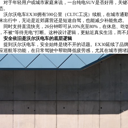
对于年轻用户或城市家庭来说，一台纯电SUV是否好用，关
态。
沃尔沃电车EX30拥有590公里（CLTC工况）续航，在城
末出行中，无论是近郊露营还是短途自驾，也能减少补能焦虑。
同时支持直流快充，26分钟即可从10%充至80%，在休息、
，不被“等待充电”打断。这种设计逻辑，更贴近真实生活，而不
安全依旧是沃尔沃电车的底层逻辑
提到沃尔沃电车，安全始终是绕不开的话题。EX30延续了品
应巡航等功能，在日常驾驶中帮助降低疲劳感，尤其在城市拥堵