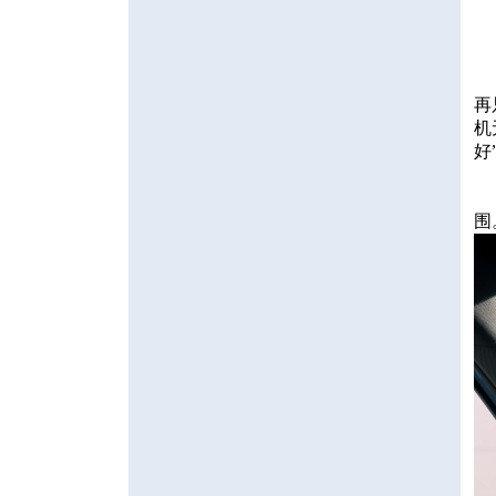
再
机
好
围